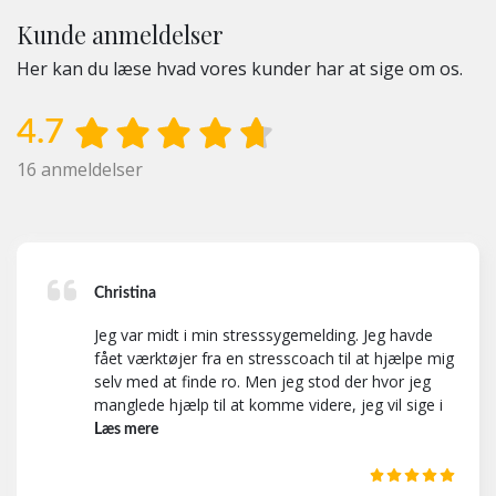
Kunde anmeldelser
Her kan du læse hvad vores kunder har at sige om os.
4.7
16 anmeldelser
Christina
Jeg var midt i min stresssygemelding. Jeg havde
fået værktøjer fra en stresscoach til at hjælpe mig
selv med at finde ro. Men jeg stod der hvor jeg
manglede hjælp til at komme videre, jeg vil sige i
starten af en genopbygningsproces. Efter 5
Læs mere
samtaler hos dig havde jeg fået opbygget en tro
på, at jeg kunne komme i gang igen. Samtidig fik