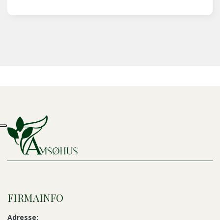
jeg en selvindsigt i de værdier og elementer, der
var vigtigt, blev opfyldt for ikke at ryge tilbage.
Du gav mig redskaber og øvelser der hjælper med
at fastholde de fremskridt jeg gør.
FIRMAINFO
Adresse: