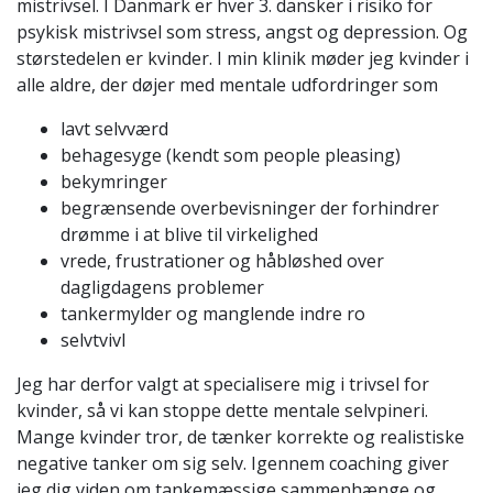
mistrivsel. I Danmark er hver 3. dansker i risiko for
psykisk mistrivsel som stress, angst og depression. Og
størstedelen er kvinder. I min klinik møder jeg kvinder i
alle aldre, der døjer med mentale udfordringer som
lavt selvværd
behagesyge (kendt som people pleasing)
bekymringer
begrænsende overbevisninger der forhindrer
drømme i at blive til virkelighed
vrede, frustrationer og håbløshed over
dagligdagens problemer
tankermylder og manglende indre ro
selvtvivl
Jeg har derfor valgt at specialisere mig i trivsel for
kvinder, så vi kan stoppe dette mentale selvpineri.
Mange kvinder tror, de tænker korrekte og realistiske
negative tanker om sig selv. Igennem coaching giver
jeg dig viden om tankemæssige sammenhænge og