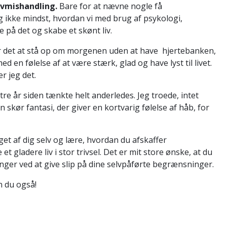
lvmishandling.
Bare for at nævne nogle få
 Og ikke mindst, hvordan vi med brug af psykologi,
på det og skabe et skønt liv.
g er det at stå op om morgenen uden at have hjertebanken,
 en følelse af at være stærk, glad og have lyst til livet.
er jeg det.
re år siden tænkte helt anderledes. Jeg troede, intet
kør fantasi, der giver en kortvarig følelse af håb, for
t af dig selv og lære, hvordan du afskaffer
 gladere liv i stor trivsel. Det er mit store ønske, at du
inger ved at give slip på dine selvpåførte begrænsninger.
n du også!