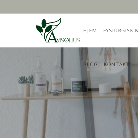
Gå
til
hovedindhold
HJEM
FYSIURGISK 
BLOG
KONTAKT