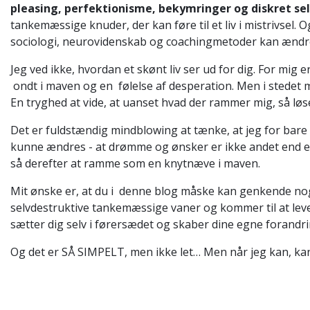
pleasing, perfektionisme, bekymringer og diskret se
tankemæssige knuder, der kan føre til et liv i mistrivsel.
sociologi, neurovidenskab og coachingmetoder kan ændre 
Jeg ved ikke, hvordan et skønt liv ser ud for dig. For mi
ondt i maven og en følelse af desperation. Men i stedet med
En tryghed at vide, at uanset hvad der rammer mig, så løs
Det er fuldstændig mindblowing at tænke, at jeg for bare t
kunne ændres - at drømme og ønsker er ikke andet end en s
så derefter at ramme som en knytnæve i maven.
Mit ønske er, at du i denne blog måske kan genkende noge
selvdestruktive tankemæssige vaner og kommer til at leve et
sætter dig selv i førersædet og skaber dine egne forandr
Og det er SÅ SIMPELT, men ikke let… Men når jeg kan, ka