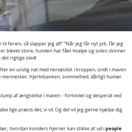
il ferien, så slapper jeg af!” “Når jeg får nyt job, får jeg
er blevet store, hunden har fået hvalpe og solen skinner
 det rigtige sted!
ter en urolig nat med nervøsitet i kroppen, ondt i maven
re mennesker. Hjertebanken, svimmelhed, dårligt humør
lump af ængstelse i maven - fortvivlet og desperat ved
abe lige præcis det, vi vil. Og det vil jeg gerne hjælpe dig
 lær, hvordan kvinders hjerner kan stikke af ud i
people