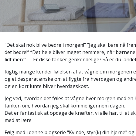
“Det skal nok blive bedre i morgen!” “Jeg skal bare nå frem t
det bedre!” “Det hele bliver meget nemmere, når børnene 
lidt mere” …. Er disse tanker genkendelige? Så er du landet
Rigtig mange kender følelsen af at vågne om morgenen ef
og et desperat ønske om at flygte fra hverdagen og and
og en kort lunte bliver hverdagskost.
Jeg ved, hvordan det føles at vågne hver morgen med en k
tanken om, hvordan jeg skal komme igennem dagen.
Det er fantastisk at opdage de kræfter, vi alle har, til at sk
med at lære.
Følg med i denne blogserie "Kvinde, styr(k) din hjerne" og